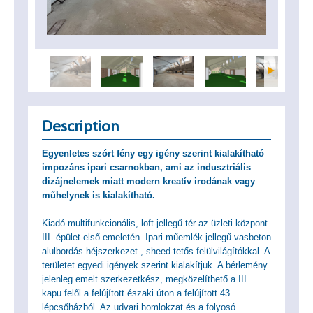
Description
Egyenletes szórt fény egy igény szerint kialakítható
impozáns ipari csarnokban, ami az indusztriális
dizájnelemek miatt modern kreatív irodának vagy
műhelynek is kialakítható.
Kiadó multifunkcionális, loft-jellegű tér az üzleti központ
III. épület első emeletén. Ipari műemlék jellegű vasbeton
alulbordás héjszerkezet , sheed-tetős felülvilágítókkal. A
területet egyedi igények szerint kialakítjuk. A bérlemény
jelenleg emelt szerkezetkész, megközelíthető a III.
kapu felől a felújított északi úton a felújított 43.
lépcsőházból. Az udvari homlokzat és a folyosó