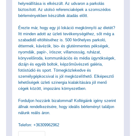
helyreállítása is elkészült. Az udvaron a parkolás
biztosított. Az utolsó referenciaképek a szomszédos
bérleményekben készültek átadás előtt.
Érezte már, hogy egy jó lokáció megkönnyíti az életét?
Itt minden adott az üzleti tevékenységéhez, sőt még a
szabadidő eltöltéséhez is. 500 férőhelyes parkoló,
éttermek, kávézók, bio- és gluténmentes pékségek,
nyomdák, papír-, írószer, villamosság, ruházat,
könyvelőiroda, kommunikációs és média ügynökségek,
dizájn és egyéb boltok, képzőművészeti galéria,
fotóstúdió és sport. Tömegközlekedve és
személygépkocsival is jól megközelíthető. Elképesztő
lehetőségek üzleti szinergia kialakítására jól menő
cégek között, impozáns környezetben.
Forduljon hozzánk bizalommal! Kollégáink igény szerint
állnak rendelkezésére, hogy ideális bérleményt találjon
nálunk reális áron.
Telefon: +36309962962