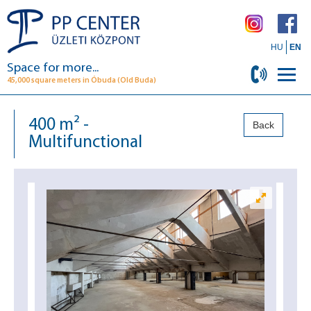
HU
EN
Space for more...
45,000 square meters in Óbuda (Old Buda)
400 m² -
Back
Multifunctional