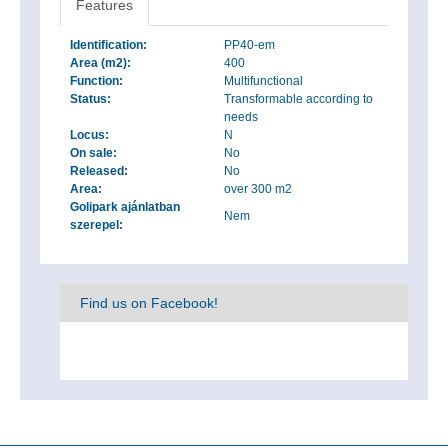
Features
Identification:
PP40-em
Area (m2):
400
Function:
Multifunctional
Status:
Transformable according to
needs
Locus:
N
On sale:
No
Released:
No
Area:
over 300 m2
Golipark ajánlatban
Nem
szerepel:
Find us on Facebook!