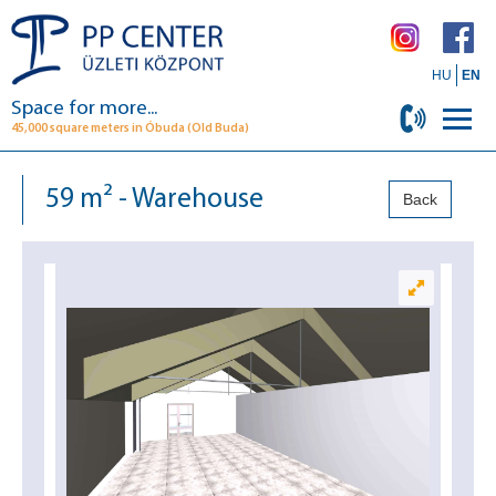
HU
EN
Space for more...
45,000 square meters in Óbuda (Old Buda)
59 m² - Warehouse
Back