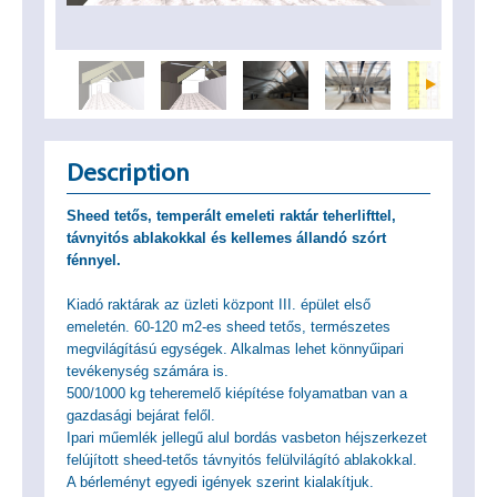
Description
Sheed tetős, temperált emeleti raktár teherlifttel,
távnyitós ablakokkal és kellemes állandó szórt
fénnyel.
Kiadó raktárak az üzleti központ III. épület első
emeletén. 60-120 m2-es sheed tetős, természetes
megvilágítású egységek. Alkalmas lehet könnyűipari
tevékenység számára is.
500/1000 kg teheremelő kiépítése folyamatban van a
gazdasági bejárat felől.
Ipari műemlék jellegű alul bordás vasbeton héjszerkezet
felújított sheed-tetős távnyitós felülvilágító ablakokkal.
A bérleményt egyedi igények szerint kialakítjuk.