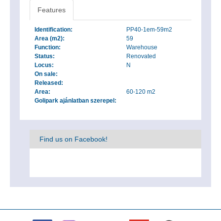
Features
Identification:
PP40-1em-59m2
Area (m2):
59
Function:
Warehouse
Status:
Renovated
Locus:
N
On sale:
Released:
Area:
60-120 m2
Golipark ajánlatban szerepel:
Find us on Facebook!