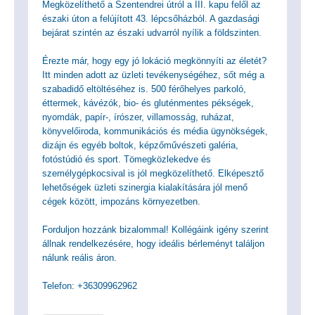
Megközelíthető a Szentendrei útról a III. kapu felől az
északi úton a felújított 43. lépcsőházból. A gazdasági
bejárat szintén az északi udvarról nyílik a földszinten.
Érezte már, hogy egy jó lokáció megkönnyíti az életét?
Itt minden adott az üzleti tevékenységéhez, sőt még a
szabadidő eltöltéséhez is. 500 férőhelyes parkoló,
éttermek, kávézók, bio- és gluténmentes pékségek,
nyomdák, papír-, írószer, villamosság, ruházat,
könyvelőiroda, kommunikációs és média ügynökségek,
dizájn és egyéb boltok, képzőművészeti galéria,
fotóstúdió és sport. Tömegközlekedve és
személygépkocsival is jól megközelíthető. Elképesztő
lehetőségek üzleti szinergia kialakítására jól menő
cégek között, impozáns környezetben.
Forduljon hozzánk bizalommal! Kollégáink igény szerint
állnak rendelkezésére, hogy ideális bérleményt találjon
nálunk reális áron.
Telefon: +36309962962