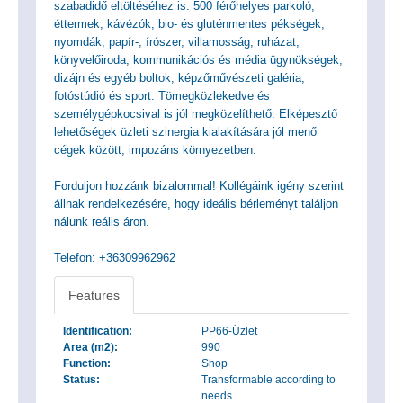
szabadidő eltöltéséhez is. 500 férőhelyes parkoló,
éttermek, kávézók, bio- és gluténmentes pékségek,
nyomdák, papír-, írószer, villamosság, ruházat,
könyvelőiroda, kommunikációs és média ügynökségek,
dizájn és egyéb boltok, képzőművészeti galéria,
fotóstúdió és sport. Tömegközlekedve és
személygépkocsival is jól megközelíthető. Elképesztő
lehetőségek üzleti szinergia kialakítására jól menő
cégek között, impozáns környezetben.
Forduljon hozzánk bizalommal! Kollégáink igény szerint
állnak rendelkezésére, hogy ideális bérleményt találjon
nálunk reális áron.
Telefon: +36309962962
Features
Identification:
PP66-Üzlet
Area (m2):
990
Function:
Shop
Status:
Transformable according to
needs