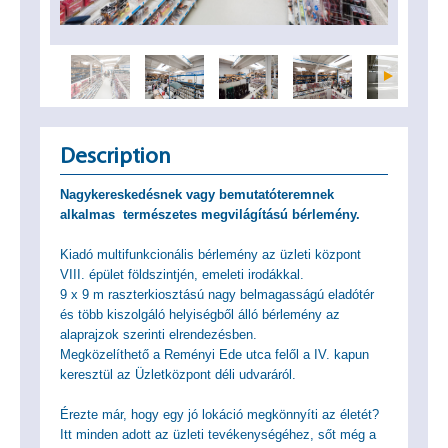
Description
Nagykereskedésnek vagy bemutatóteremnek
alkalmas természetes megvilágítású bérlemény.
Kiadó multifunkcionális bérlemény az üzleti központ
VIII. épület földszintjén, emeleti irodákkal.
9 x 9 m raszterkiosztású nagy belmagasságú eladótér
és több kiszolgáló helyiségből álló bérlemény az
alaprajzok szerinti elrendezésben.
Megközelíthető a Reményi Ede utca felől a IV. kapun
keresztül az Üzletközpont déli udvaráról.
Érezte már, hogy egy jó lokáció megkönnyíti az életét?
Itt minden adott az üzleti tevékenységéhez, sőt még a