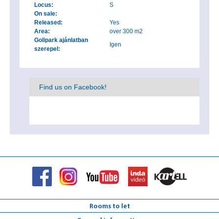
Locus:
S
On sale:
Released:
Yes
Area:
over 300 m2
Golipark ajánlatban
Igen
szerepel:
Find us on Facebook!
Rooms to let