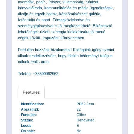
nyomdák, papír-, írószer, villamosság, ruházat,
könyvelőiroda, kommunikációs és média ügynökségek,
dizájn és egyéb boltok, képzőművészeti galéria,
fotóstúdió és sport. Tömegközlekedve és
személygépkocsival is jól megközelíthető. Elképesztő
lehetőségek üzleti szinergia kialakítására jól menő
cégek között, impozáns környezetben.
Forduljon hozzánk bizalommal! Kollégáink igény szerint
állnak rendelkezésére, hogy ideális bérleményt találjon
nálunk reális áron.
Telefon: +36309962962
Features
Identification:
PP62-1em
Area (m2):
82
Function:
Office
Status:
Renovated
Locus:
E
On sale:
No