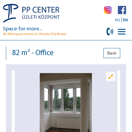
HU
EN
Space for more...
45,000 square meters in Óbuda (Old Buda)
82 m² - Office
Back