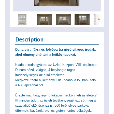
Description
Duna-parti fákra és folyópartra néző világos irodák,
ahol élmény eltölteni a hétköznapokat.
Kiadó a irodaegyüttes az Üzleti Központ VIII. épületben,
Dunára néző, világos, 4 helyiségre tagolt
irodahelyiségek az első emeleten.
Megközelíthető a Reményi Ede utcából a IV. kapu felől,
a 63. lépcsőházból.
Érezte már, hogy egy jó lokáció megkönnyíti az életét?
Itt minden adott az üzleti tevékenységéhez, sőt még a
szabadidő eltöltéséhez is. 500 férőhelyes parkoló,
éttermek, kávézók, bio- és gluténmentes pékségek,