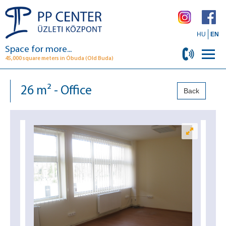
HU
EN
Space for more...
45,000 square meters in Óbuda (Old Buda)
26 m² - Office
Back