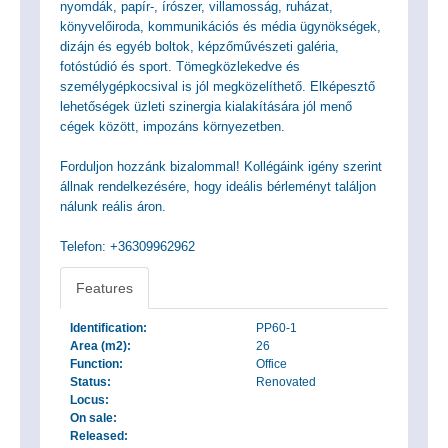
nyomdák, papír-, írószer, villamosság, ruházat,
könyvelőiroda, kommunikációs és média ügynökségek,
dizájn és egyéb boltok, képzőművészeti galéria,
fotóstúdió és sport. Tömegközlekedve és
személygépkocsival is jól megközelíthető. Elképesztő
lehetőségek üzleti szinergia kialakítására jól menő
cégek között, impozáns környezetben.
Forduljon hozzánk bizalommal! Kollégáink igény szerint
állnak rendelkezésére, hogy ideális bérleményt találjon
nálunk reális áron.
Telefon: +36309962962
Features
Identification:
PP60-1
Area (m2):
26
Function:
Office
Status:
Renovated
Locus:
On sale:
Released: