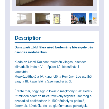
Description
Duna parti zöld fákra néző bérlemény hőszigetelt és
csendes irodaházban.
Kiadó az Üzleti Központ területén világos, csendes,
klimatizált iroda a VIII. épület 60. lépcsőház 1.
emeletén.
Megközelíthető a IV. kapu felől a Reményi Ede utcából
vagy a III. kapu felől a Szentendrei útról.
Érezte már, hogy egy jó lokáció megkönnyíti az életét?
Itt minden adott az üzleti tevékenységéhez, sőt még a
szabadidő eltöltéséhez is. 500 férőhelyes parkoló,
éttermek, kávézók, bio- és gluténmentes pékségek,