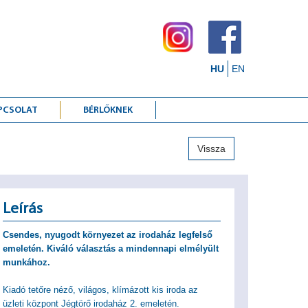
HU
EN
PCSOLAT
BÉRLŐKNEK
Vissza
Leírás
Csendes, nyugodt környezet az irodaház legfelső
emeletén. Kiváló választás a mindennapi elmélyült
munkához.
Kiadó tetőre néző, világos, klímázott kis iroda az
üzleti központ Jégtörő irodaház 2. emeletén.