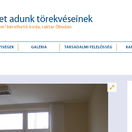
et adunk törekvéseinek
 m
bérelhető iroda, raktár Óbudán
2
YISÉGEK
GALÉRIA
TÁRSADALMI FELELŐSSÉG
KA