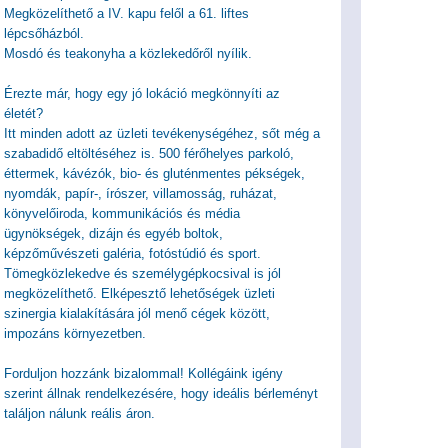
Megközelíthető a IV. kapu felől a 61. liftes
lépcsőházból.
Mosdó és teakonyha a közlekedőről nyílik.
Érezte már, hogy egy jó lokáció megkönnyíti az
életét?
Itt minden adott az üzleti tevékenységéhez, sőt még a
szabadidő eltöltéséhez is. 500 férőhelyes parkoló,
éttermek, kávézók, bio- és gluténmentes pékségek,
nyomdák, papír-, írószer, villamosság, ruházat,
könyvelőiroda, kommunikációs és média
ügynökségek, dizájn és egyéb boltok,
képzőművészeti galéria, fotóstúdió és sport.
Tömegközlekedve és személygépkocsival is jól
megközelíthető. Elképesztő lehetőségek üzleti
szinergia kialakítására jól menő cégek között,
impozáns környezetben.
Forduljon hozzánk bizalommal! Kollégáink igény
szerint állnak rendelkezésére, hogy ideális bérleményt
találjon nálunk reális áron.