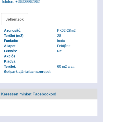
Telefon: +36309962962
Jellemzők
Azonosító:
PK02-28m2
Terület (m2):
28
Funkció:
Iroda
Állapot:
Felújított
Fekvés:
NY
Akciós:
Kiadva:
Terület:
60 m2 alatt
Golipark ajánlatban szerepel:
Keressen minket Facebookon!