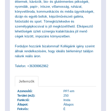
éttermek, kávézók, bio- és gluténmentes pékségek,
nyomdák, papír-, írószer, villamosság, ruházat,
könyvelőiroda, kommunikációs és média ügynökségek,
dizájn és egyéb boltok, képzőművészeti galéria,
fotóstúdió és sport. Tömegközlekedve és
személygépkocsival is jól megközelíthető. Elképesztő
lehetőségek üzleti szinergia kialakítására jól menő
cégek között, impozáns környezetben.
Forduljon hozzánk bizalommal! Kollégáink igény szerint
állnak rendelkezésére, hogy ideális bérleményt találjon
nálunk reális áron.
Telefon: +36309962962
Jellemzők
Azonosító:
PP7-em
Terület (m2):
250
Funkció:
Iroda
Állapot:
Átlagos
Fekvés:
É