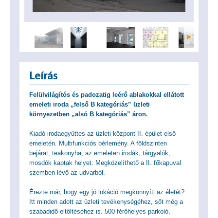
Leírás
Felülvilágítós és padozatig leérő ablakokkal ellátott
emeleti iroda „felső B kategóriás” üzleti
környezetben „alsó B kategóriás” áron.
Kiadó irodaegyüttes az üzleti központ II. épület első
emeletén. Multifunkciós bérlemény. A földszinten
bejárat, teakonyha, az emeleten irodák, tárgyalók,
mosdók kaptak helyet. Megközelíthető a II. főkapuval
szemben lévő az udvarból.
Érezte már, hogy egy jó lokáció megkönnyíti az életét?
Itt minden adott az üzleti tevékenységéhez, sőt még a
szabadidő eltöltéséhez is. 500 férőhelyes parkoló,