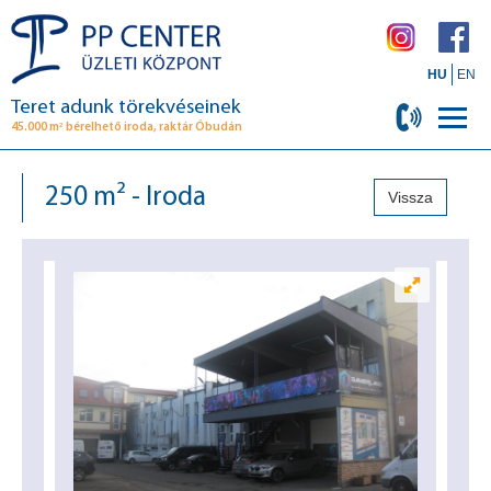
HU
EN
Teret adunk törekvéseinek
2
45.000 m
bérelhető iroda, raktár Óbudán
250 m² - Iroda
Vissza