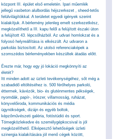
központ III. épület első emeletén. Ipari műemlék
jellegű vasbeton alulbordás héjszerkezet , sheed-tetős
felülvilágítókkal. A területet egyedi igények szerint
kialakítjuk. A bérlemény jelenleg emelt szerkezetkész,
megközelíthető a III. kapu felől a felújított északi úton
a felújított 43. lépcsőházból. Az udvari homlokzat és a
folyosó helyreállítása is elkészült. Az udvaron a
parkolás biztosított. Az utolsó referenciaképek a
szomszédos bérleményekben készültek átadás előtt.
Érezte már, hogy egy jó lokáció megkönnyíti az
életét?
Itt minden adott az üzleti tevékenységéhez, sőt még a
szabadidő eltöltéséhez is. 500 férőhelyes parkoló,
éttermek, kávézók, bio- és gluténmentes pékségek,
nyomdák, papír-, írószer, villamosság, ruházat,
könyvelőiroda, kommunikációs és média
ügynökségek, dizájn és egyéb boltok,
képzőművészeti galéria, fotóstúdió és sport.
Tömegközlekedve és személygépkocsival is jól
megközelíthető. Elképesztő lehetőségek üzleti
szinergia kialakítására jól menő cégek között,