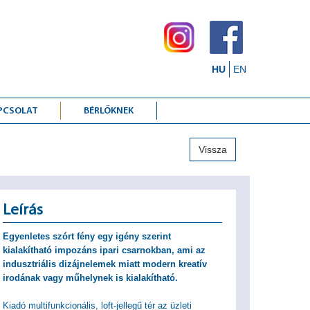
HU
EN
PCSOLAT
BÉRLŐKNEK
Vissza
Leírás
Egyenletes szórt fény egy igény szerint
kialakítható impozáns ipari csarnokban, ami az
indusztriális dizájnelemek miatt modern kreatív
irodának vagy műhelynek is kialakítható.
Kiadó multifunkcionális, loft-jellegű tér az üzleti