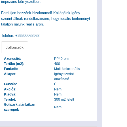
impozáns környezetben.
Forduljon hozzánk bizalommal! Kollégáink igény
szerint állnak rendelkezésére, hogy ideális bérleményt
találjon nálunk reális áron.
Telefon: +36309962962
Jellemzők
Azonosító:
PP40-em
Terület (m2):
400
Funkció:
Multifunkcionális
Állapot:
Igény szerint
alakítható
Fekvés:
É
Akciós:
Nem
Kiadva:
Nem
Terület:
300 m2 felett
Golipark ajánlatban
Nem
szerepel: