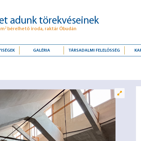
et adunk törekvéseinek
 m
bérelhető iroda, raktár Óbudán
2
YISÉGEK
GALÉRIA
TÁRSADALMI FELELŐSSÉG
KA