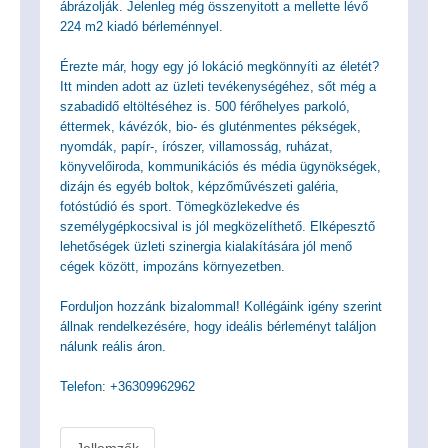
ábrázolják. Jelenleg még összenyitott a mellette lévő
224 m2 kiadó bérleménnyel.
Érezte már, hogy egy jó lokáció megkönnyíti az életét?
Itt minden adott az üzleti tevékenységéhez, sőt még a
szabadidő eltöltéséhez is. 500 férőhelyes parkoló,
éttermek, kávézók, bio- és gluténmentes pékségek,
nyomdák, papír-, írószer, villamosság, ruházat,
könyvelőiroda, kommunikációs és média ügynökségek,
dizájn és egyéb boltok, képzőművészeti galéria,
fotóstúdió és sport. Tömegközlekedve és
személygépkocsival is jól megközelíthető. Elképesztő
lehetőségek üzleti szinergia kialakítására jól menő
cégek között, impozáns környezetben.
Forduljon hozzánk bizalommal! Kollégáink igény szerint
állnak rendelkezésére, hogy ideális bérleményt találjon
nálunk reális áron.
Telefon: +36309962962