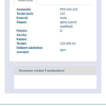
Jellemzők
Azonosító:
PPX-Szh-102
Terület (m2):
142
Funkció:
Iroda
Állapot:
Igény szerint
alakítható
Fekvés:
D
Akciós:
Kiadva:
Terület:
120-300 m2
Golipark ajánlatban
Igen
szerepel:
Keressen minket Facebookon!