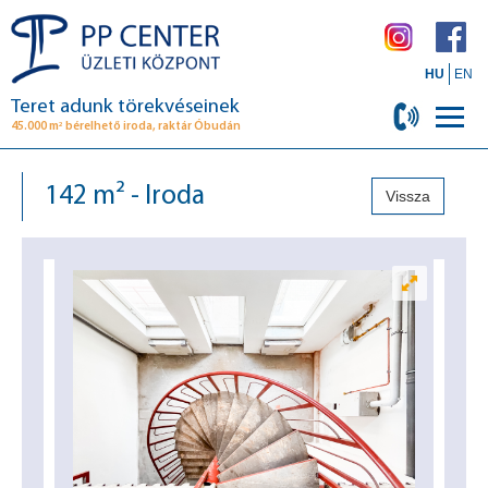
HU
EN
Teret adunk törekvéseinek
2
45.000 m
bérelhető iroda, raktár Óbudán
142 m² - Iroda
Vissza