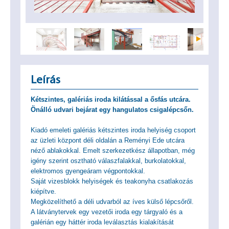
Leírás
Kétszintes, galériás iroda kilátással a ősfás utcára.
Önálló udvari bejárat egy hangulatos csigalépcsőn.
Kiadó emeleti galériás kétszintes iroda helyiség csoport
az üzleti központ déli oldalán a Reményi Ede utcára
néző ablakokkal. Emelt szerkezetkész állapotban, még
igény szerint osztható válaszfalakkal, burkolatokkal,
elektromos gyengeáram végpontokkal.
Saját vizesblokk helyiségek és teakonyha csatlakozás
kiépítve.
Megközelíthető a déli udvarból az íves külső lépcsőről.
A látványtervek egy vezetői iroda egy tárgyaló és a
galérián egy háttér iroda leválasztás kialakítását