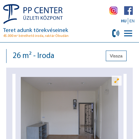
HU
EN
Teret adunk törekvéseinek
2
45.000 m
bérelhető iroda, raktár Óbudán
26 m² - Iroda
Vissza