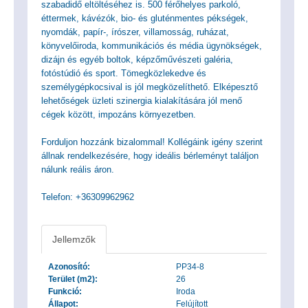
szabadidő eltöltéséhez is. 500 férőhelyes parkoló,
éttermek, kávézók, bio- és gluténmentes pékségek,
nyomdák, papír-, írószer, villamosság, ruházat,
könyvelőiroda, kommunikációs és média ügynökségek,
dizájn és egyéb boltok, képzőművészeti galéria,
fotóstúdió és sport. Tömegközlekedve és
személygépkocsival is jól megközelíthető. Elképesztő
lehetőségek üzleti szinergia kialakítására jól menő
cégek között, impozáns környezetben.
Forduljon hozzánk bizalommal! Kollégáink igény szerint
állnak rendelkezésére, hogy ideális bérleményt találjon
nálunk reális áron.
Telefon: +36309962962
Jellemzők
Azonosító:
PP34-8
Terület (m2):
26
Funkció:
Iroda
Állapot:
Felújított