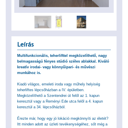
Leírás
Multifunkcionális, teherlifttel megközelíthető, nagy
belmagasságú fényes stúdió széles ablakkal. Kiváló
kreatív irodai- vagy könnyűipari- és művészi
munkához is.
Kiadó világos, emeleti iroda vagy műhely helyiség
teherliftes lépcsőházban a IV. épületben.
Megközelíthető a Szentendrei út felől az 1. kapun
keresztül vagy a Reményi Ede utca felől a 4. kapun
keresztül a 34. lépcsőházból.
Érezte már, hogy egy jó lokáció megkönnyíti az életét?
Itt minden adott az üzleti tevékenységéhez, sőt még a