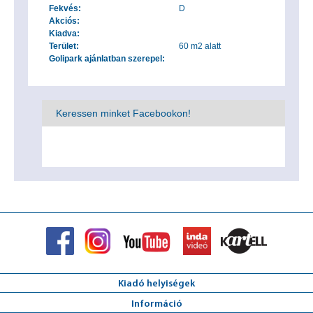
Fekvés:
D
Akciós:
Kiadva:
Terület:
60 m2 alatt
Golipark ajánlatban szerepel:
Keressen minket Facebookon!
Kiadó helyiségek
Információ