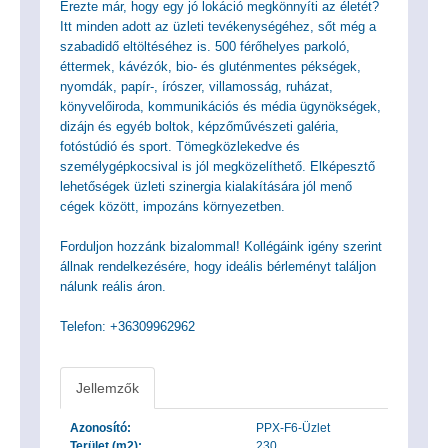
Érezte már, hogy egy jó lokáció megkönnyíti az életét?
Itt minden adott az üzleti tevékenységéhez, sőt még a
szabadidő eltöltéséhez is. 500 férőhelyes parkoló,
éttermek, kávézók, bio- és gluténmentes pékségek,
nyomdák, papír-, írószer, villamosság, ruházat,
könyvelőiroda, kommunikációs és média ügynökségek,
dizájn és egyéb boltok, képzőművészeti galéria,
fotóstúdió és sport. Tömegközlekedve és
személygépkocsival is jól megközelíthető. Elképesztő
lehetőségek üzleti szinergia kialakítására jól menő
cégek között, impozáns környezetben.
Forduljon hozzánk bizalommal! Kollégáink igény szerint
állnak rendelkezésére, hogy ideális bérleményt találjon
nálunk reális áron.
Telefon: +36309962962
Jellemzők
Azonosító:
PPX-F6-Üzlet
Terület (m2):
230