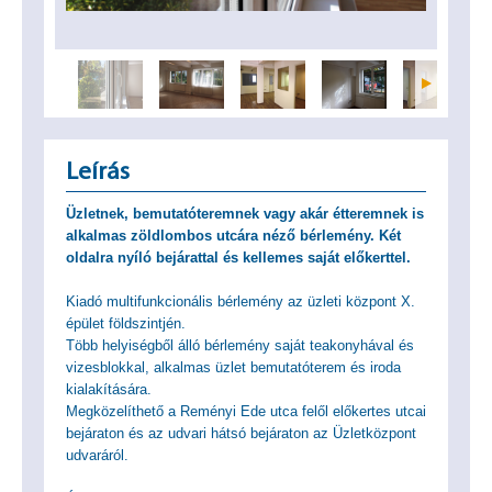
Leírás
Üzletnek, bemutatóteremnek vagy akár étteremnek is
alkalmas zöldlombos utcára néző bérlemény. Két
oldalra nyíló bejárattal és kellemes saját előkerttel.
Kiadó multifunkcionális bérlemény az üzleti központ X.
épület földszintjén.
Több helyiségből álló bérlemény saját teakonyhával és
vizesblokkal, alkalmas üzlet bemutatóterem és iroda
kialakítására.
Megközelíthető a Reményi Ede utca felől előkertes utcai
bejáraton és az udvari hátsó bejáraton az Üzletközpont
udvaráról.