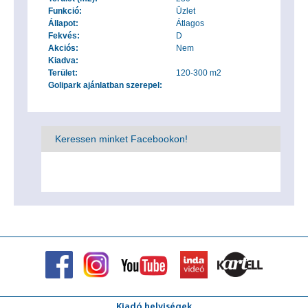
Funkció:
Üzlet
Állapot:
Átlagos
Fekvés:
D
Akciós:
Nem
Kiadva:
Terület:
120-300 m2
Golipark ajánlatban szerepel:
Keressen minket Facebookon!
Kiadó helyiségek