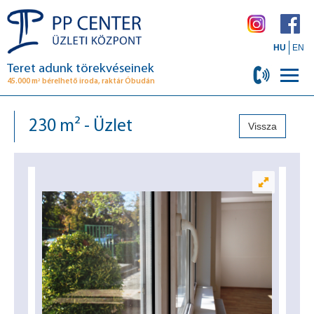
HU
EN
Teret adunk törekvéseinek
2
45.000 m
bérelhető iroda, raktár Óbudán
230 m² - Üzlet
Vissza