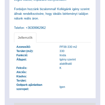
Forduljon hozzánk bizalommal! Kollégáink igény szerint
állnak rendelkezésére, hogy ideális bérleményt találjon
nálunk reális áron.
Telefon: +36309962962
Jellemzők
Azonosító:
PP38-330 m2
Terület (m2):
330
Funkció:
Iroda
Állapot:
Igény szerint
alakítható
Fekvés:
K
Akciós:
Kiadva:
Terület:
Golipark ajánlatban
Igen
szerepel: