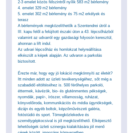
2-3 emelet közös félszintről nyílik 583 m2 bérlemény
4. emelet 329 m2 bérlemény
5. emelet 302 m2 bérlemény és 75 m2 erkélyek és
terasz
A bérlemények megközelíthetők a Szentendrei útról a
III. kapu felől a felújított északi úton a 43. lépcsőházból
valamint az udvarról egy gazdasági folyosón keresztül,
ahonnan a lift indul.
Az udvari lépcsőház és homlokzat helyreállítása
elkészült a képek alapján. Az udvaron a parkolás
biztosított.
Érezte már, hogy egy jó lokáció megkönnyíti az életét?
Itt minden adott az üzleti tevékenységéhez, sőt még a
szabadidő eltöltéséhez is. 500 férőhelyes parkoló,
éttermek, kávézók, bio- és gluténmentes pékségek,
nyomdák, papír-, írószer, villamosság, ruházat,
könyvelőiroda, kommunikációs és média ügynökségek,
dizájn és egyéb boltok, képzőművészeti galéria,
fotóstúdió és sport. Tömegközlekedve és
személygépkocsival is jól megközelíthető. Elképesztő
lehetőségek üzleti szinergia kialakítására jól menő
cégek között, impozáns környezetben.