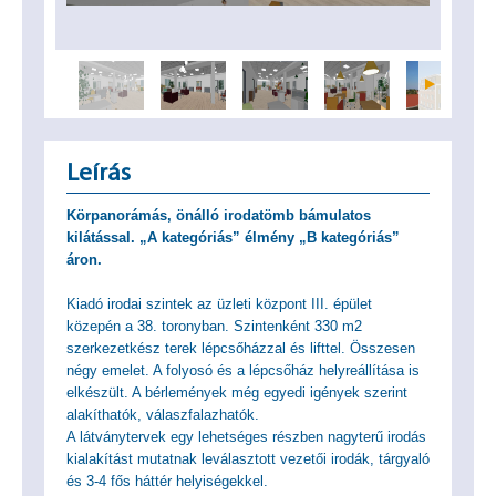
Leírás
Körpanorámás, önálló irodatömb bámulatos
kilátással. „A kategóriás” élmény „B kategóriás”
áron.
Kiadó irodai szintek az üzleti központ III. épület
közepén a 38. toronyban. Szintenként 330 m2
szerkezetkész terek lépcsőházzal és lifttel. Összesen
négy emelet. A folyosó és a lépcsőház helyreállítása is
elkészült. A bérlemények még egyedi igények szerint
alakíthatók, válaszfalazhatók.
A látványtervek egy lehetséges részben nagyterű irodás
kialakítást mutatnak leválasztott vezetői irodák, tárgyaló
és 3-4 fős háttér helyiségekkel.