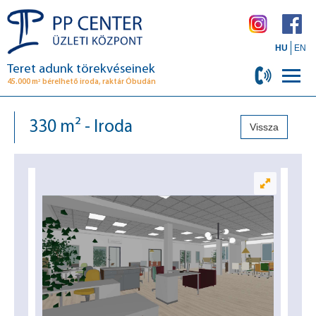
HU
EN
Teret adunk törekvéseinek
2
45.000 m
bérelhető iroda, raktár Óbudán
330 m² - Iroda
Vissza