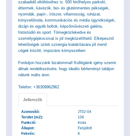
szabadidő eltöltéséhez is. 500 férőhelyes parkoló,
éttermek, kávézók, bio- és gluténmentes pékségek,
nyomdák, papír-, írószer, villamosság, ruházat,
könyvelőiroda, kommunikációs és média ügynökségek,
dizájn és egyéb boltok, képzőművészeti galéria,
fotóstúdió és sport. Tömegközlekedve és
személygépkocsival is jól megközelíthető. Elképesztő
lehetőségek üzleti szinergia kialakítására jól menő
cégek között, impozáns környezetben.
Forduljon hozzánk bizalommal! Kollégáink igény szerint
állnak rendelkezésére, hogy ideális bérleményt találjon
nálunk reális áron.
Telefon: +36309962962
Jellemzők
Azonosító:
JT02-04
Terület (m2):
106
Funkció:
Iroda
Állapot:
Felújított
Fekvés:
K