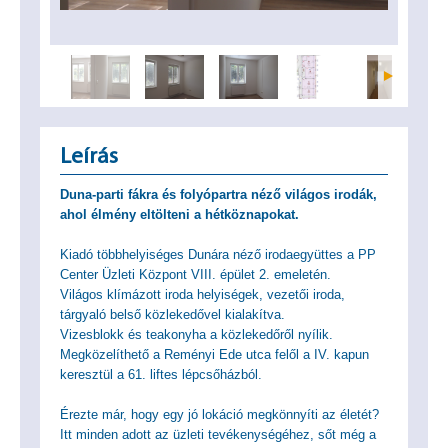
Leírás
Duna-parti fákra és folyópartra néző világos irodák,
ahol élmény eltölteni a hétköznapokat.
Kiadó többhelyiséges Dunára néző irodaegyüttes a PP
Center Üzleti Központ VIII. épület 2. emeletén.
Világos klímázott iroda helyiségek, vezetői iroda,
tárgyaló belső közlekedővel kialakítva.
Vizesblokk és teakonyha a közlekedőről nyílik.
Megközelíthető a Reményi Ede utca felől a IV. kapun
keresztül a 61. liftes lépcsőházból.
Érezte már, hogy egy jó lokáció megkönnyíti az életét?
Itt minden adott az üzleti tevékenységéhez, sőt még a