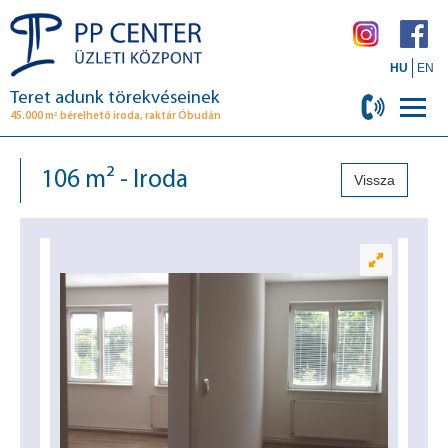
HU
EN
Teret adunk törekvéseinek
2
45.000 m
bérelhető iroda, raktár Óbudán
106 m² - Iroda
Vissza