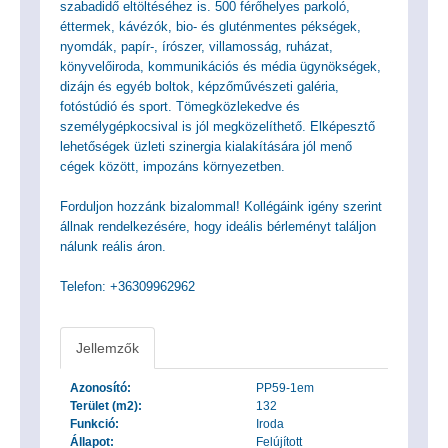
szabadidő eltöltéséhez is. 500 férőhelyes parkoló,
éttermek, kávézók, bio- és gluténmentes pékségek,
nyomdák, papír-, írószer, villamosság, ruházat,
könyvelőiroda, kommunikációs és média ügynökségek,
dizájn és egyéb boltok, képzőművészeti galéria,
fotóstúdió és sport. Tömegközlekedve és
személygépkocsival is jól megközelíthető. Elképesztő
lehetőségek üzleti szinergia kialakítására jól menő
cégek között, impozáns környezetben.
Forduljon hozzánk bizalommal! Kollégáink igény szerint
állnak rendelkezésére, hogy ideális bérleményt találjon
nálunk reális áron.
Telefon: +36309962962
Jellemzők
Azonosító:
PP59-1em
Terület (m2):
132
Funkció:
Iroda
Állapot:
Felújított