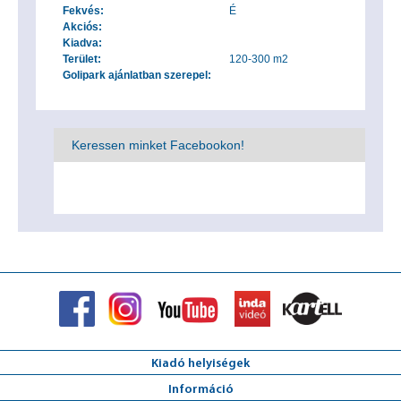
Fekvés:
É
Akciós:
Kiadva:
Terület:
120-300 m2
Golipark ajánlatban szerepel:
Keressen minket Facebookon!
Kiadó helyiségek
Információ