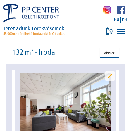
HU
EN
Teret adunk törekvéseinek
2
45.000 m
bérelhető iroda, raktár Óbudán
132 m² - Iroda
Vissza